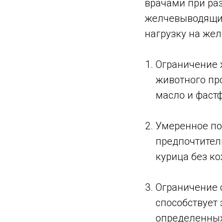
врачами при ра
желчевыводящих 
нагрузку на жел
Ограничение 
животного пр
масло и фастф
Умеренное по
предпочтител
курица без к
Ограничение с
способствует
определенных