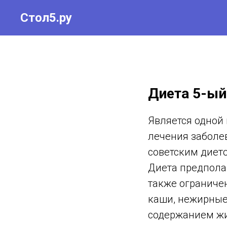
Стол5.ру
Диета 5-ый
Является одной
лечения заболе
советским диет
Диета предполаг
также ограничен
каши, нежирные
содержанием жи