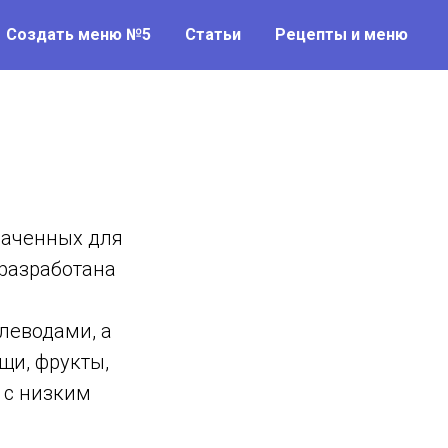
Создать меню №5
Статьи
Рецепты и меню
наченных для
разработана
леводами, а
щи, фрукты,
 с низким