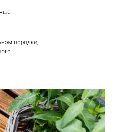
учше
ьном порядке,
дого