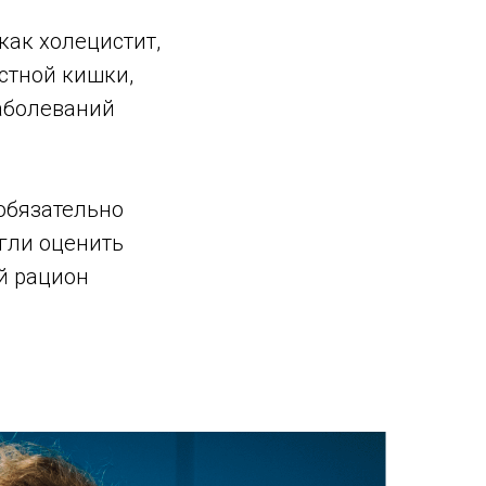
как холецистит,
рстной кишки,
заболеваний
 обязательно
гли оценить
й рацион