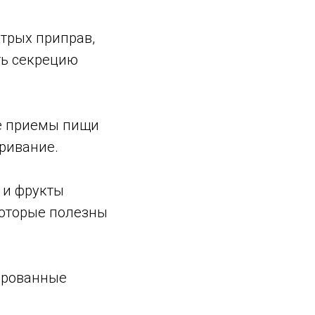
трых приправ,
ть секрецию
ие приемы пищи
аривание.
 и фрукты
оторые полезны
зированные