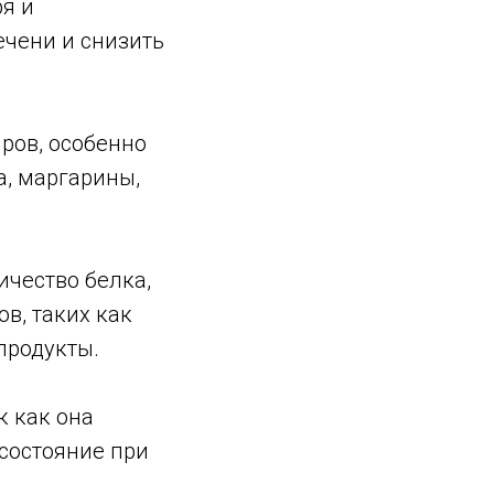
я и
ечени и снизить
ров, особенно
, маргарины,
ичество белка,
в, таких как
продукты.
к как она
состояние при